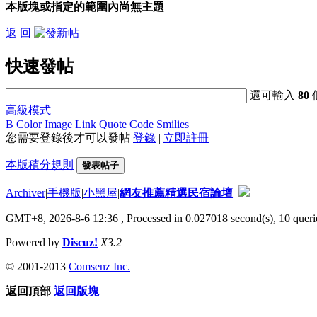
本版塊或指定的範圍內尚無主題
返 回
快速發帖
還可輸入
80
高級模式
B
Color
Image
Link
Quote
Code
Smilies
您需要登錄後才可以發帖
登錄
|
立即註冊
本版積分規則
發表帖子
Archiver
|
手機版
|
小黑屋
|
網友推薦精選民宿論壇
GMT+8, 2026-8-6 12:36
, Processed in 0.027018 second(s), 10 querie
Powered by
Discuz!
X3.2
© 2001-2013
Comsenz Inc.
返回頂部
返回版塊