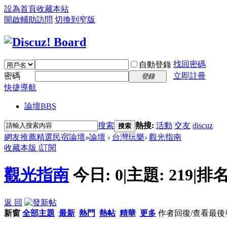
設為首頁
收藏本站
開啟輔助訪問
切換到窄版
找回密碼
自動登錄
密碼
立即註冊
登錄
快捷導航
論壇
BBS
搜索
熱搜:
活動
交友
discuz
搜索
網友推薦精選民宿論壇
»
論壇
›
台灣玩樂
›
觀光指南
收藏本版
|
訂閱
觀光指南
今日:
0
|
主題:
219
|
排名
返 回
新窗
全部主題
最新
熱門
熱帖
精華
更多
作者
回復/查看
最後