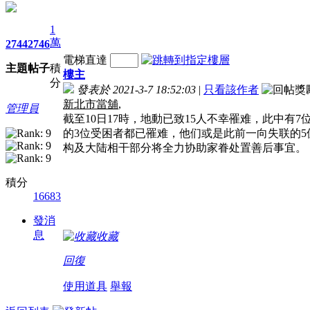
1
萬
2744
2746
電梯直達
主題
帖子
積
樓主
分
發表於 2021-3-7 18:52:03
|
只看該作者
新北市當舖
,
管理員
截至10日17時，地動已致15人不幸罹难，此中有
的3位受困者都已罹难，他们或是此前一向失联的5
构及大陆相干部分将全力协助家眷处置善后事宜。
積分
16683
發消
息
收藏
回復
使用道具
舉報