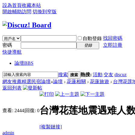
設為首頁
收藏本站
開啟輔助訪問
切換到窄版
找回密碼
自動登錄
密碼
立即註冊
登錄
快捷導航
論壇
BBS
搜索
熱搜:
活動
交友
discuz
搜索
網友推薦精選民宿論壇
»
論壇
›
花蓮相關
›
花蓮旅遊
›
台灣花莲地
返回列表
台灣花莲地震遇难人数
查看:
2444
|
回復:
0
[複製鏈接]
admin