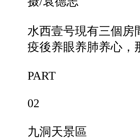
摄/袁德志
水西壹号現有三個房
疫後养眼养肺养心，
PART
02
九洞天景區