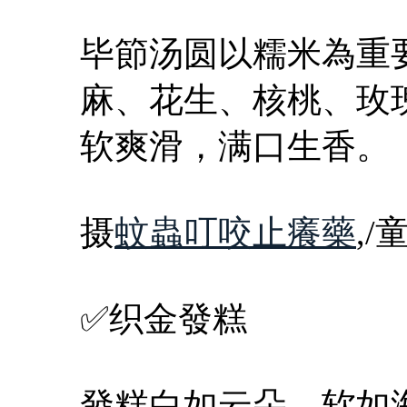
毕節汤圆以糯米為重
麻、花生、核桃、玫
软爽滑，满口生香。
摄
蚊蟲叮咬止癢藥
,/
✅织金發糕
發糕白如云朵，软如