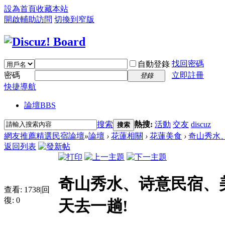
設為首頁
收藏本站
開啟輔助訪問
切換到窄版
找回密碼
自動登錄
密碼
立即註冊
登錄
快捷導航
論壇
BBS
搜索
熱搜:
活動
交友
discuz
搜索
網友推薦精選民宿論壇
»
論壇
›
花蓮相關
›
花蓮美食
›
奇山秀水、
返回列表
奇山秀水、诗意民宿、
查看:
1738
|
回
復:
0
天去一趟!