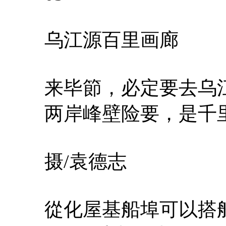
乌江源百里画廊
来毕節，必定要去乌
两岸峰壁险要，是千
摄/袁德志
從化屋基船埠可以搭