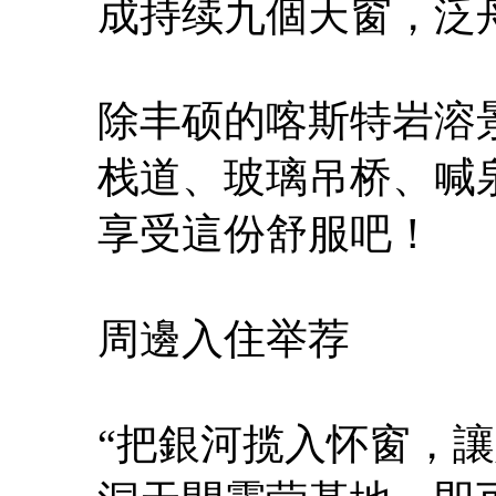
成持续九個天窗，泛
除丰硕的喀斯特岩溶
栈道、玻璃吊桥、喊
享受這份舒服吧！
周邊入住举荐
“把銀河揽入怀窗，讓