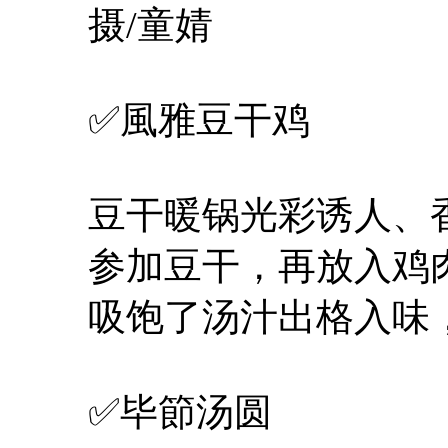
摄/童婧
✅風雅豆干鸡
豆干暖锅光彩诱人、
参加豆干，再放入鸡
吸饱了汤汁出格入味
✅毕節汤圆