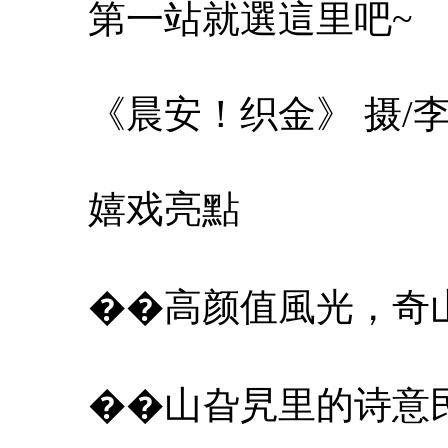
第一站就選這里吧~
《晨安！织金》 摄/
嬉戏亮點
��高颜值風光，奇
��山旮旯里的诗意