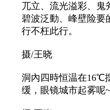
兀立、流光溢彩、鬼
碧波泛動、峰壁险要
行不枉此行。
摄/王晓
洞內四時恒温在16
缓，眼镜城市起雾呢