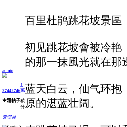
百里杜鹃跳花坡景區
初见跳花坡會被冷艳
的那一抹風光就在那
admin
1
蓝天白云，仙气环抱
萬
2744
2746
原的湛蓝壮阔。
主題
帖子
積
分
管理員