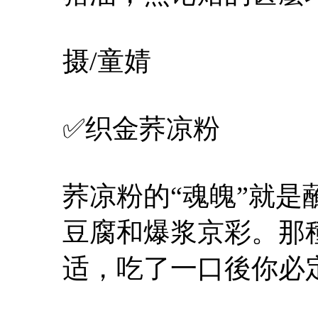
摄/童婧
✅织金荞凉粉
荞凉粉的“魂魄”就
豆腐和爆浆京彩。那
适，吃了一口後你必