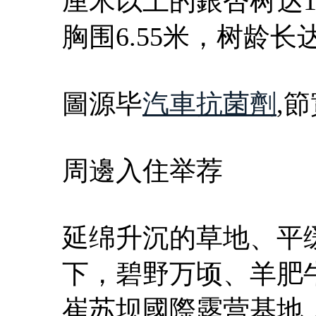
厘米以上的銀杏树达1
胸围6.55米，树龄长
圖源毕
汽車抗菌劑
,
周邊入住举荐
延绵升沉的草地、平
下，碧野万顷、羊肥
崔苏坝國際露营基地