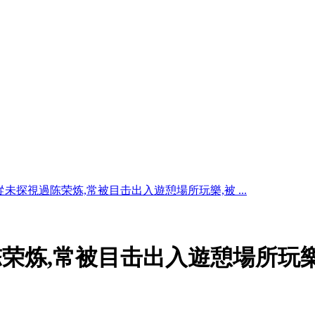
未探視過陈荣炼,常被目击出入遊憩場所玩樂,被 ...
荣炼,常被目击出入遊憩場所玩樂