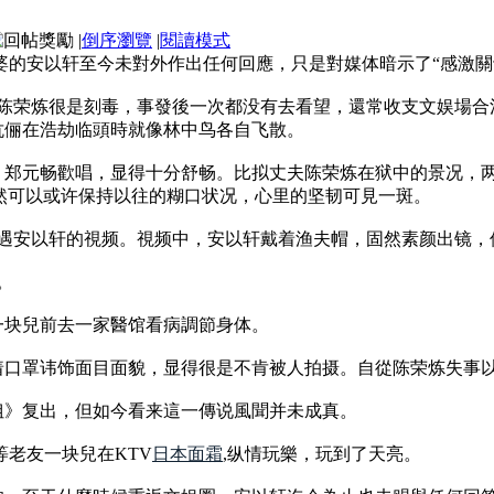
|
倒序瀏覽
|
閱讀模式
婆的安以轩至今未對外作出任何回應，只是對媒体暗示了“感激
對陈荣炼很是刻毒，事發後一次都没有去看望，還常收支文娱場
伉俪在浩劫临頭時就像林中鸟各自飞散。
、郑元畅歡唱，显得十分舒畅。比拟丈夫陈荣炼在狱中的景况，
然可以或许保持以往的糊口状况，心里的坚韧可見一斑。
偶遇安以轩的視频。視频中，安以轩戴着渔夫帽，固然素颜出镜，
。
一块兒前去一家醫馆看病調節身体。
着口罩讳饰面目面貌，显得很是不肯被人拍摄。自從陈荣炼失事
姐》复出，但如今看来這一傳说風聞并未成真。
等老友一块兒在KTV
日本面霜
,纵情玩樂，玩到了天亮。