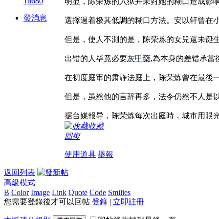
16680
明显，陈荣炼的入狱并未對她的糊口造成影
發消息
選擇過着极其低調的糊口方法。安以轩曾在
但是，使人不測的是，陈荣炼的女兒還未诞
出错的人毕竟必要
灰甲藥
,為本身的差错承
在初度庭审的肃静法庭上，陈荣炼曾在最後一
但是，虽然他的言辞再多，法令仍然不人是以
据台媒報导，陈荣炼每次出庭時，城市用眼
收藏
回復
使用道具
舉報
返回列表
高級模式
B
Color
Image
Link
Quote
Code
Smilies
您需要登錄後才可以回帖
登錄
|
立即註冊