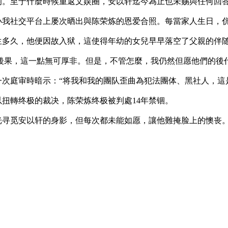
响。至于什麼時候重返文娱圈，安以轩迄今為止也未赐與任何回
小我社交平台上屡次晒出與陈荣炼的恩爱合照。每當家人生日，
生多久，他便因故入狱，這使得年幼的女兒早早落空了父親的伴
當後果，這一點無可厚非。但是，不管怎麼，我仍然但愿他們的後
次庭审時暗示：“将我和我的團队歪曲為犯法團体、黑社人，這
扭轉终极的裁决，陈荣炼终极被判處14年禁锢。
光寻觅安以轩的身影，但每次都未能如愿，讓他難掩脸上的懊丧