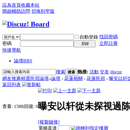
設為首頁
收藏本站
開啟輔助訪問
切換到窄版
找回密碼
自動登錄
密碼
立即註冊
登錄
快捷導航
論壇
BBS
搜索
熱搜:
活動
交友
discuz
搜索
網友推薦精選民宿論壇
»
論壇
›
花蓮相關
›
花蓮民宿
›
曝安以轩從
返回列表
曝安以轩從未探視過陈
查看:
1588
|
回復:
0
[複製鏈接]
電梯直達