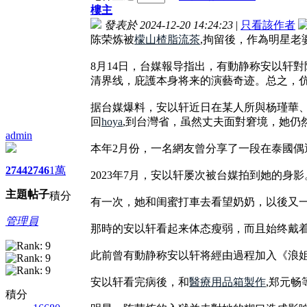
樓主
發表於 2024-12-20 14:24:23
|
只看該作者
陈荣炼被
檬山楂脂流茶
,拘留後，作為明星老
8月14日，台媒報导指出，有動静称安以轩
清界线，庇護本身将来的演藝奇迹。总之，
据台媒爆料，安以轩近日在某人所與杨瑾華
回
hoya
,到台灣省，虽然丈夫面對窘境，她仍
admin
本年2月份，一名網友曾分享了一段在泰國
2744
2746
1萬
2023年7月，安以轩屡次被台媒拍到她的身影
主題
帖子
積分
有一次，她和闺蜜打車去看望奶奶，以後又
管理員
那時的安以轩看起来体态瘦弱，而且始终戴
此前曾有動静称安以轩将經由過程加入《浪
安以轩看完病後，和
醫療用品箱製作
,郑元畅
積分